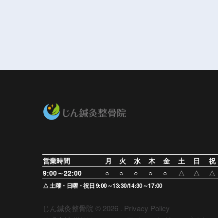
営業時間
月
火
水
木
金
土
日
祝
9:00～22:00
○
○
○
○
○
△
△
△
△ 土曜・日曜・祝日 9:00～13:30/14:30～17:00
じん鍼灸整骨院 ©
2026
.
Privacy Policy