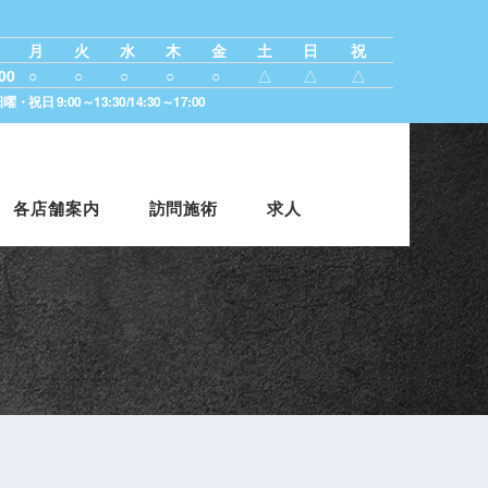
月
火
水
木
金
土
日
祝
00
○
○
○
○
○
△
△
△
・祝日 9:00～13:30/14:30～17:00
各店舗案内
訪問施術
求人