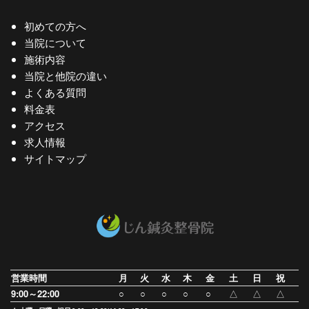
初めての方へ
当院について
施術内容
当院と他院の違い
よくある質問
料金表
アクセス
求人情報
サイトマップ
営業時間
月
火
水
木
金
土
日
祝
9:00～22:00
○
○
○
○
○
△
△
△