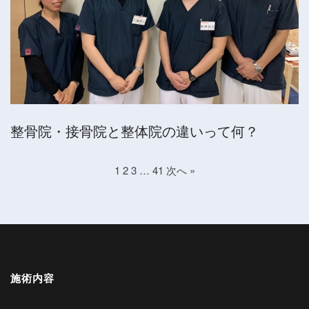
整骨院・接骨院と整体院の違いって何？
1
2
3
…
41
次へ »
施術内容