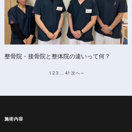
整骨院・接骨院と整体院の違いって何？
1
2
3
…
41
次へ »
施術内容