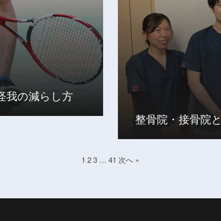
怪我の減らし方
整骨院・接骨院
1
2
3
…
41
次へ »