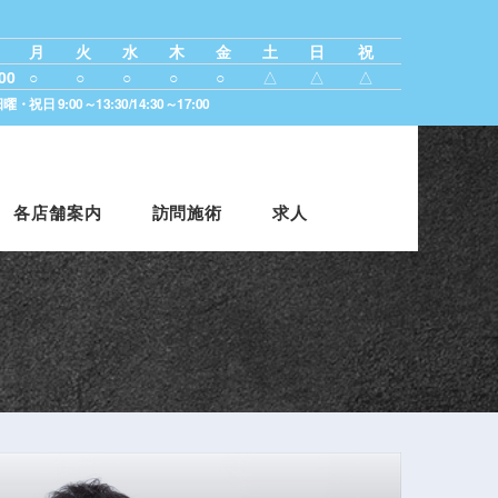
月
火
水
木
金
土
日
祝
00
○
○
○
○
○
△
△
△
・祝日 9:00～13:30/14:30～17:00
各店舗案内
訪問施術
求人