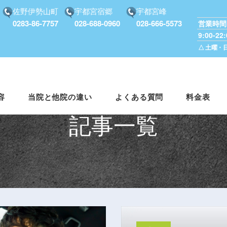
佐野伊勢山町
宇都宮宿郷
宇都宮峰
0283-86-7757
028-688-0960
028-666-5573
営業時間
9:00-22:
△ 土曜・日曜
容
当院と他院の違い
よくある質問
料金表
記事一覧