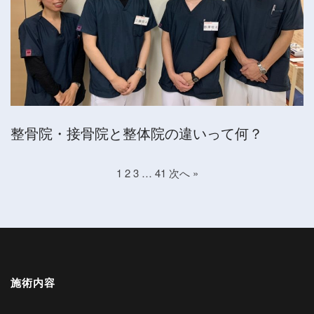
整骨院・接骨院と整体院の違いって何？
1
2
3
…
41
次へ »
施術内容