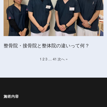
整骨院・接骨院と整体院の違いって何？
1
2
3
…
41
次へ »
施術内容