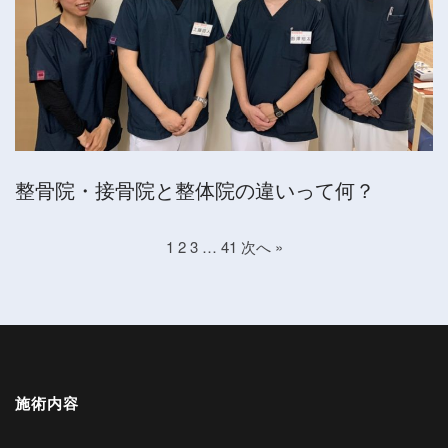
整骨院・接骨院と整体院の違いって何？
1
2
3
…
41
次へ »
施術内容